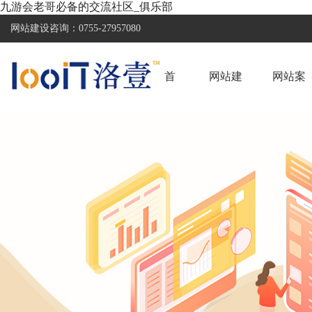
九游会老哥必备的交流社区_俱乐部
网站建设咨询：
0755-27957080
首
网站建
网站案
页
设
例