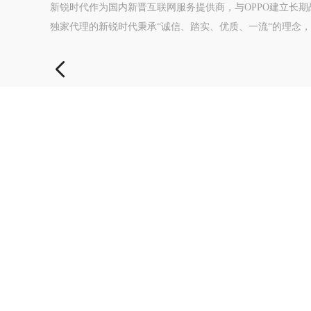
新锐时代作为国内新晋互联网服务提供商，与OPPO建立长
独家代理的新锐时代秉承“诚信、踏实、优质、一流“的理念
门店资源，帮助海量企业客户推广其产品与服务，使之展现
O...